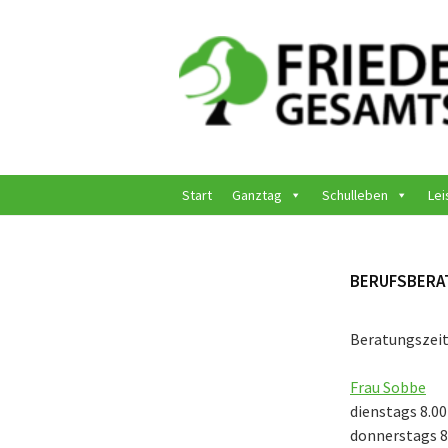
Springe
zum
Inhalt
Start
Ganztag
Schulleben
Lei
BERUFSBERA
Beratungszeit
Frau Sobbe
dienstags 8.00
donnerstags 8.