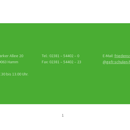
arker Allee 20
Tel.: 02381 – 54402 – 0
E-Mail:
friedens
9063 Hamm
Fax: 02381 – 54402 – 23
@gefr.schulen
30 bis 13.00 Uhr.
1