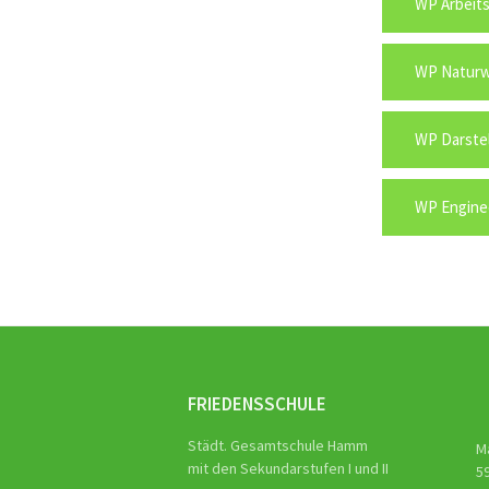
WP Arbeits
WP Naturw
WP Darstel
WP Engine
FRIEDENSSCHULE
Städt. Gesamtschule Hamm
M
mit den Sekundarstufen I und II
5