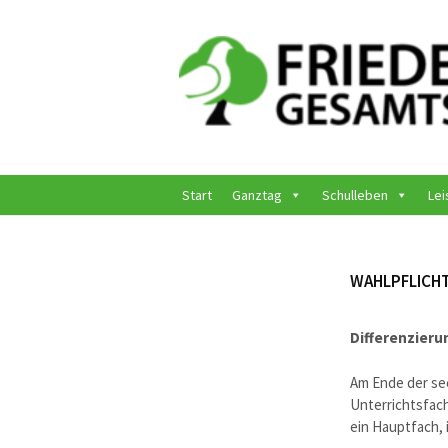
Springe
zum
Inhalt
Start
Ganztag
Schulleben
Lei
WAHLPFLICH
Differenzieru
Am Ende der sec
Unterrichtsfach
ein Hauptfach,