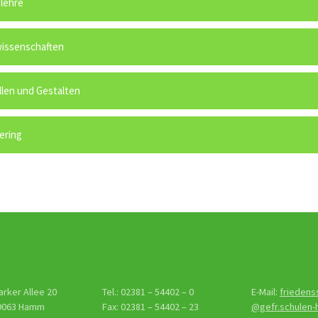
lehre
issenschaften
len und Gestalten
ering
arker Allee 20
Tel.: 02381 – 54402 – 0
E-Mail:
friedens
9063 Hamm
Fax: 02381 – 54402 – 23
@gefr.schulen