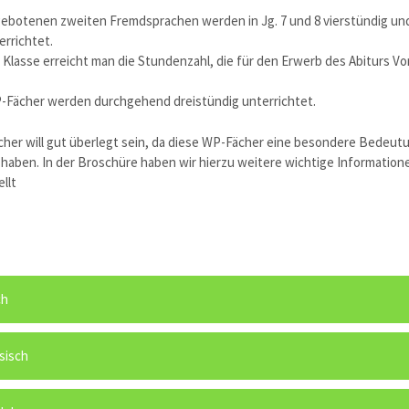
gebotenen zweiten Fremdsprachen werden in Jg. 7 und 8 vierstündig un
errichtet.
 Klasse erreicht man die Stundenzahl, die für den Erwerb des Abiturs V
-Fächer werden durchgehend dreistündig unterrichtet.
cher will gut überlegt sein, da diese WP-Fächer eine besondere Bedeut
haben. In der Broschüre haben wir hierzu weitere wichtige Information
llt
ch
sisch