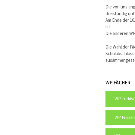
Die von uns an
dreistündig unt
Am Ende der 10.
ist.
Die anderen WP
Die Wahl der Fä
Schulabschluss 
zusammengeste
WP FÄCHER
WP Türkis
WP Franzö