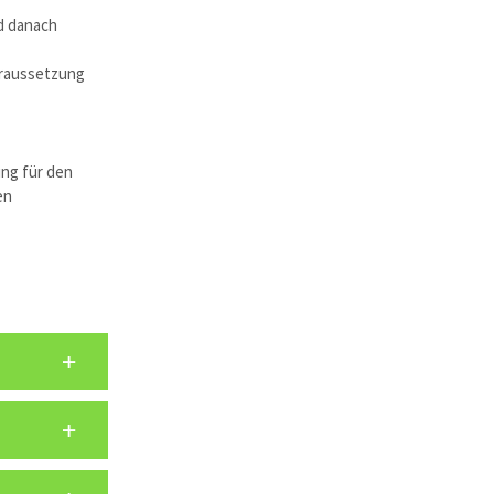
d danach
oraussetzung
ung für den
en