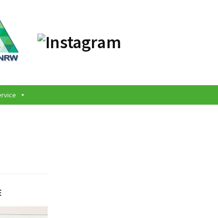
ervice
E