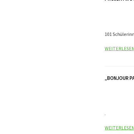
101 Schülerin
WEITERLESE
„BONJOUR PA
.
WEITERLESE