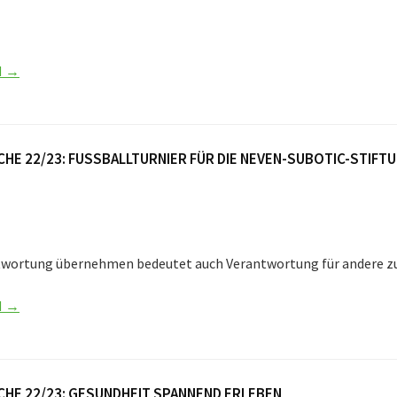
N →
E 22/23: FUSSBALLTURNIER FÜR DIE NEVEN-SUBOTIC-STIFTU
twortung übernehmen bedeutet auch Verantwortung für andere 
N →
E 22/23: GESUNDHEIT SPANNEND ERLEBEN