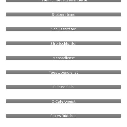
Stolper­steine
Schul­sanitäter
Streit­schlichter
Mensa­dienst
Teestuben­dienst
Culture Club
O-Cafe-Dienst
Faires Büdchen