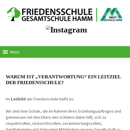
Springe
zum
Inhalt
Menü
WARUM IST „VERANTWORTUNG“ EIN LEITZIEL
DER FRIEDENSSCHULE?
Im
der Friedenschule heißt es:
Leitbild
Wir sind eine Schule, die im Rahmen ihres Erziehungsauftrages und
gemeinsam mit den Eltern den Schülern dabei hilft, sich zu
respektvollen, rücksichtsvollen, verantwortungsvollen,
friedliebenden und toleranten Mitgliedern unserer Gesellschaft zu