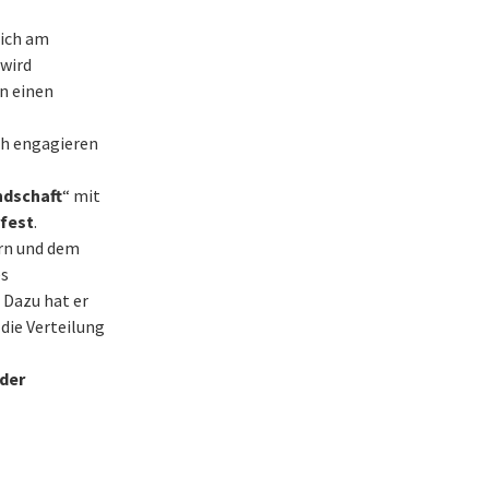
lich am
 wird
n einen
ch engagieren
ndschaft
“ mit
fest
.
ern und dem
es
 Dazu hat er
 die Verteilung
der