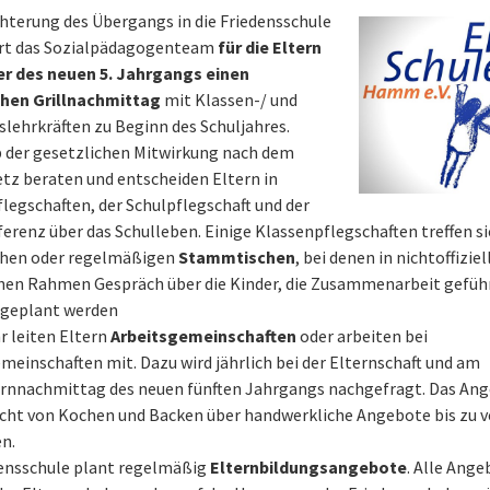
chterung des Übergangs in die Friedensschule
ert das Sozialpädagogenteam
für die Eltern
er des neuen 5. Jahrgangs einen
hen Grillnachmittag
mit Klassen-/ und
lehrkräften zu Beginn des Schuljahres.
 der gesetzlichen Mitwirkung nach dem
tz beraten und entscheiden Eltern in
legschaften, der Schulpflegschaft und der
erenz über das Schulleben. Einige Klassenpflegschaften treffen si
chen oder regelmäßigen
Stammtischen
, bei denen in nichtoffiziel
hen Rahmen Gespräch über die Kinder, die Zusammenarbeit gefüh
 geplant werden
r leiten Eltern
Arbeitsgemeinschaften
oder arbeiten bei
meinschaften mit. Dazu wird jährlich bei der Elternschaft und am
rnnachmittag des neuen fünften Jahrgangs nachgefragt. Das Ang
icht von Kochen und Backen über handwerkliche Angebote bis zu 
n.
densschule plant regelmäßig
Elternbildungsangebote
. Alle Ang