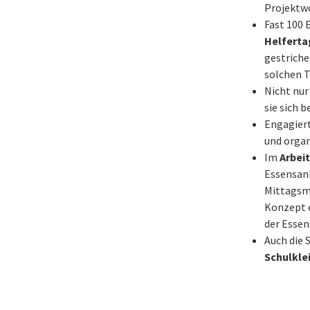
Projektwo
Fast 100 
Helferta
gestriche
solchen T
Nicht nur
sie sich b
Engagiert
und orga
Im
Arbei
Essensanb
Mittagsme
Konzept e
der Essen
Auch die 
Schulkle