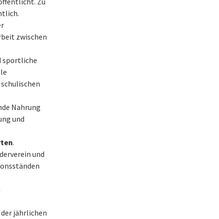
ffentlicht. Zu
tlich.
er
rbeit zwischen
d sportliche
ule
 schulischen
unde Nahrung
rung und
rten
.
rderverein und
tionsständen
n
n der jährlichen