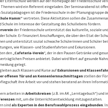
r Elternschule werden auf der Homepage der Friedensschule verö
 Themen wird ein Referent eingeladen. Der Seminarabend ist öffen
 Sozialpädagogen ist die Friedensschule in der Planungsgruppe d
schule Hamm“
vertreten. Diese Aktivitäten sollen die Zusammena
d Schule im Interesse der Gestaltung des Schullebens fördern.
rverein
der Friedensschule unterstützt das kulturelle, soziale un
der Schule. Er finanziert Anschaffungen, die über den Etat der Sch
en und unterstützt sozial schwache Schülerinnen und Schüler bei
tungen, wie Klassen- und Studienfahrten und Exkursionen.
iten den „
Cafeteria-Verein
“, der in den Pausen Getränke und ges
 verträglichen Preisen anbietet. Dabei wird Wert auf gesunde Nah
meidung gelegt.
gleiten auch Klassen und Kurse auf
Exkursionen und Klassenfah
er offenen Tür und an Kennenlernnachmittagen
stellen der Fö
pflegschaft ihre Arbeit vor und stehen beratend an ihren Informa
tern arbeiten in
Arbeitskreisen
(z.B. im AK „Lerntagebuch“) und i
ferenzen
mit, um die Unterrichtsentwicklung mitzugestalten.
ern sind
als Experten in den
Berufswahlprozess
eingebunden
. I