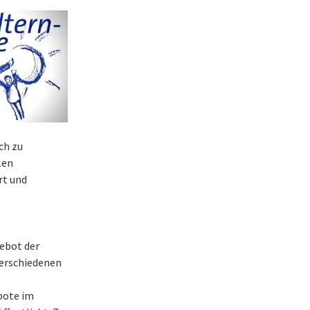
ch zu
len
rt und
ebot der
verschiedenen
ebote im