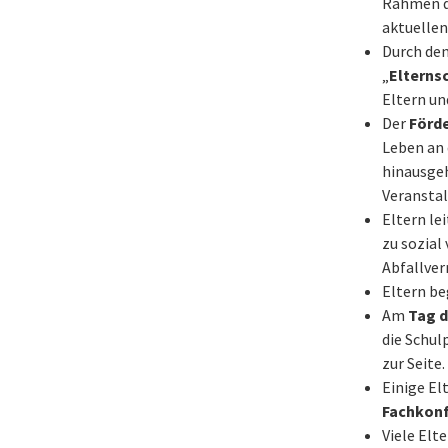
Rahmen de
aktuellen
Durch den
„
Eltern
Eltern un
Der
Förde
Leben an 
hinausgeh
Veranstal
Eltern le
zu sozial
Abfallver
Eltern be
Am
Tag d
die Schul
zur Seite.
Einige El
Fachkon
Viele Elt