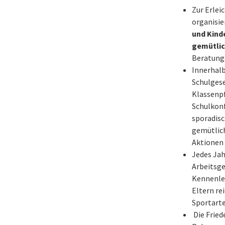
Zur Erlei
organisi
und Kind
gemütlic
Beratungs
Innerhalb
Schulgese
Klassenpf
Schulkonf
sporadis
gemütlic
Aktionen
Jedes Jah
Arbeitsge
Kennenle
Eltern re
Sportarte
Die Frie