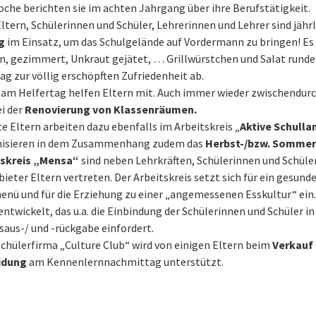
che berichten sie im achten Jahrgang über ihre Berufstätigkeit.
Eltern, Schülerinnen und Schüler, Lehrerinnen und Lehrer sind jähr
g
im Einsatz, um das Schulgelände auf Vordermann zu bringen! Es
n, gezimmert, Unkraut gejätet, … Grillwürstchen und Salat runde
ag zur völlig erschöpften Zufriedenheit ab.
 am Helfertag helfen Eltern mit. Auch immer wieder zwischendur
ei der
Renovierung von Klassenräumen.
e Eltern arbeiten dazu ebenfalls im Arbeitskreis „
Aktive Schulla
nisieren in dem Zusammenhang zudem das
Herbst-/bzw. Sommer
tskreis „Mensa“
sind neben Lehrkräften, Schülerinnen und Schül
ieter Eltern vertreten. Der Arbeitskreis setzt sich für ein gesund
nü und für die Erziehung zu einer „angemessenen Esskultur“ ein.
ntwickelt, das u.a. die Einbindung der Schülerinnen und Schüler in
saus-/ und -rückgabe einfordert.
Schülerfirma „Culture Club“ wird von einigen Eltern beim
Verkauf 
idung
am Kennenlernnachmittag unterstützt.