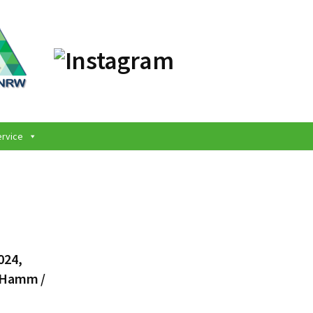
ervice
024,
r Hamm /