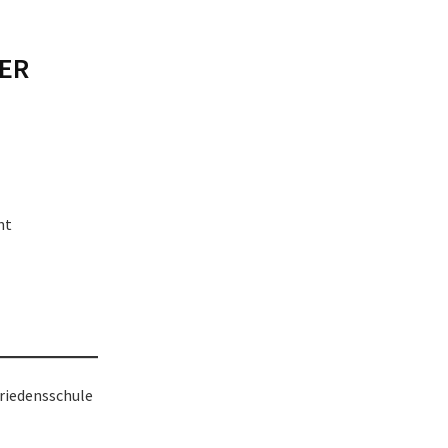
ER
nt
riedensschule