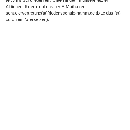
aktiv ins Schulleben ein. Unten findet Ihr unsere letzten
Aktionen. Ihr erreicht uns per E-Mail unter
schuelervertretung(at)friedensschule-hamm.de (bitte das (at)
durch ein @ ersetzen).
„Etwas fürs Herz“ der Wohnungslosen