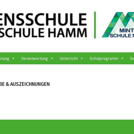
stung
Verantwortung
Unterricht
Schulprogramm
S
E & AUS­ZEICHNUNGEN