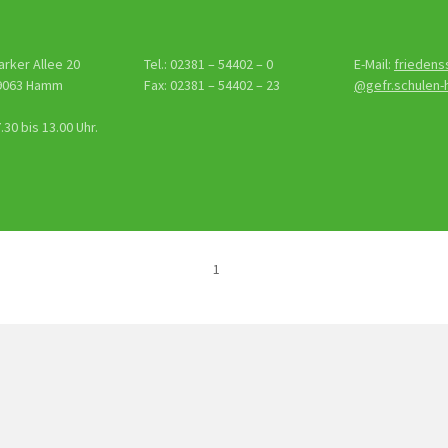
arker Allee 20
Tel.: 02381 – 54402 – 0
E-Mail:
friedens
9063 Hamm
Fax: 02381 – 54402 – 23
@gefr.schulen
30 bis 13.00 Uhr.
1