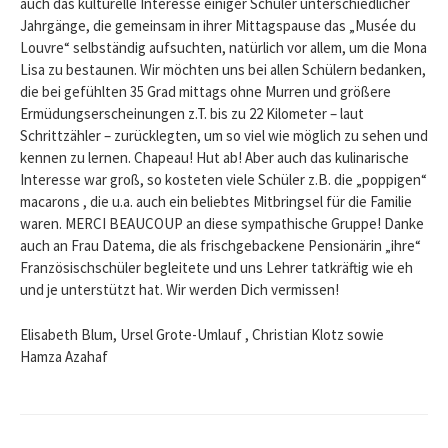
auch das kulturelle Interesse einiger Schüler unterschiedlicher
Jahrgänge, die gemeinsam in ihrer Mittagspause das „Musée du
Louvre“ selbständig aufsuchten, natürlich vor allem, um die Mona
Lisa zu bestaunen. Wir möchten uns bei allen Schülern bedanken,
die bei gefühlten 35 Grad mittags ohne Murren und größere
Ermüdungserscheinungen z.T. bis zu 22 Kilometer – laut
Schrittzähler – zurücklegten, um so viel wie möglich zu sehen und
kennen zu lernen. Chapeau! Hut ab! Aber auch das kulinarische
Interesse war groß, so kosteten viele Schüler z.B. die „poppigen“
macarons , die u.a. auch ein beliebtes Mitbringsel für die Familie
waren. MERCI BEAUCOUP an diese sympathische Gruppe! Danke
auch an Frau Datema, die als frischgebackene Pensionärin „ihre“
Französischschüler begleitete und uns Lehrer tatkräftig wie eh
und je unterstützt hat. Wir werden Dich vermissen!
Elisabeth Blum, Ursel Grote-Umlauf , Christian Klotz sowie
Hamza Azahaf