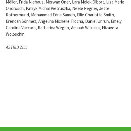
Möller, Frida Niehaus, Merwan Öner, Lara Melek Olbort, Lisa Marie
Ondrusch, Patryk Michal Pietruszka, Neele Regner, Jette
Rothermund, Mohammad Edris Sameh, Ellie Charlotte Smith,
Erencan Sönmez, Angelina Michelle Trocha, Daniel Unruh, Emely
Carolina Vaccaro, Katharina Wegen, Aminah Witucka, Elizaveta
Woloschin.
ASTRID ZILL
Beitrags-
Navigation