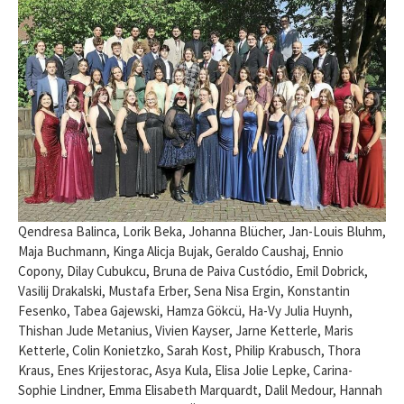
Qendresa Balinca, Lorik Beka, Johanna Blücher, Jan-Louis Bluhm,
Maja Buchmann, Kinga Alicja Bujak, Geraldo Caushaj, Ennio
Copony, Dilay Cubukcu, Bruna de Paiva Custódio, Emil Dobrick,
Vasilij Drakalski, Mustafa Erber, Sena Nisa Ergin, Konstantin
Fesenko, Tabea Gajewski, Hamza Gökcü, Ha-Vy Julia Huynh,
Thishan Jude Metanius, Vivien Kayser, Jarne Ketterle, Maris
Ketterle, Colin Konietzko, Sarah Kost, Philip Krabusch, Thora
Kraus, Enes Krijestorac, Asya Kula, Elisa Jolie Lepke, Carina-
Sophie Lindner, Emma Elisabeth Marquardt, Dalil Medour, Hannah