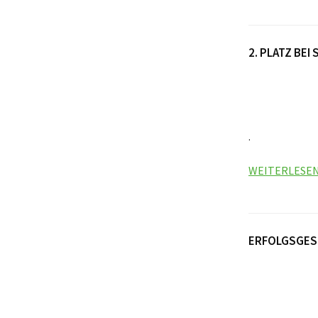
2. PLATZ BE
.
WEITERLESE
ERFOLGSGESC