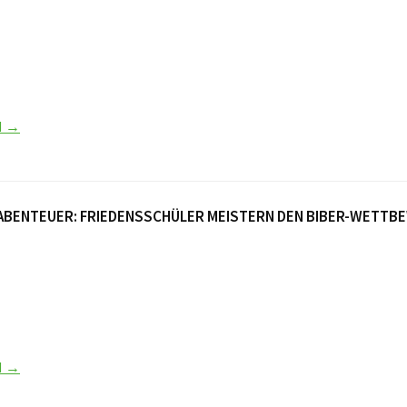
N →
ABENTEUER: FRIEDENSSCHÜLER MEISTERN DEN BIBER-WETTB
N →