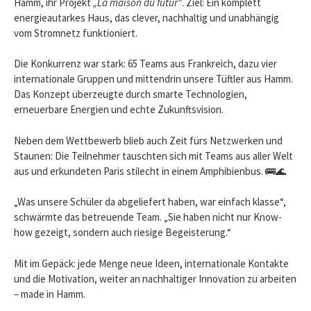
Hamm, ihr Projekt
„La maison du futur“
. Ziel: Ein komplett
energieautarkes Haus, das clever, nachhaltig und unabhängig
vom Stromnetz funktioniert.
Die Konkurrenz war stark: 65 Teams aus Frankreich, dazu vier
internationale Gruppen und mittendrin unsere Tüftler aus Hamm.
Das Konzept überzeugte durch smarte Technologien,
erneuerbare Energien und echte Zukunftsvision.
Neben dem Wettbewerb blieb auch Zeit fürs Netzwerken und
Staunen: Die Teilnehmer tauschten sich mit Teams aus aller Welt
aus und erkundeten Paris stilecht in einem Amphibienbus. 🚌🌊
„Was unsere Schüler da abgeliefert haben, war einfach klasse“,
schwärmte das betreuende Team. „Sie haben nicht nur Know-
how gezeigt, sondern auch riesige Begeisterung.“
Mit im Gepäck: jede Menge neue Ideen, internationale Kontakte
und die Motivation, weiter an nachhaltiger Innovation zu arbeiten
– made in Hamm.