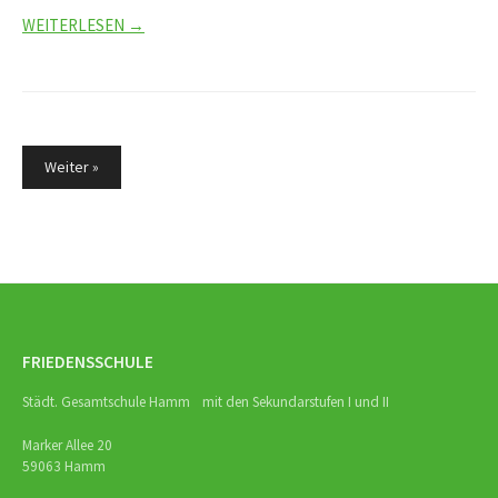
WEITERLESEN →
Seitennummerierung
Weiter »
der
Beiträge
FRIEDENSSCHULE
Städt. Gesamtschule Hamm mit den Sekundarstufen I und II
Marker Allee 20
59063 Hamm