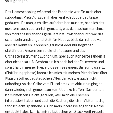
so zugeflogen.
Das Homeschooling während der Pandemie war für mich eher
suboptimal. Viele Aufgaben haben einfach doppelt so lange
gedauert. Da man ja eh alles aufschreiben musste, habe ich das
meistens auch ausführlich gemacht, was dann schon manchmal
von morgens bis abends gedauert hat. Zwischendurch war das
schon sehr anstrengend. Zeit für Hobbys blieb da nicht so viel –
aber die konnten ja ohnehin gar nicht oder nur begrenzt
stattfinden. Ansonsten spiele ich Posaune und das
Orchesterinstrument Euphonium, aber auch Konzerte fanden ja
eher nicht statt. Außerdem bin ich noch bei der Feuerwehr und
sonst halt in meiner Freizeit joggen gegangen. Bis zur Klasse 11
(Einführungsphase) konnte ich mich mit meinen Mitschülern über
Klausurstoff gut austauschen. Alles danach war auch nicht
unbedingt so das Gelbe vom Ei und erst zum Abitur hin ging es
dann wieder, sich gemeinsam zum Üben zu treffen. Das Lernen
ist mir meistens leicht gefallen, weil mich die Themen
interessiert haben und auch die Sachen, die ich im Abitur hatte,
fand ich echt spannend. Als ich mein Interesse sogar für Mathe
entdeckt habe, kam ich mir selbst schon ein Stück weit gruselig