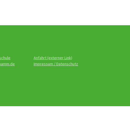
schule
Anfahrt (externer Link)
-hamm.de
Impressum / Datenschutz