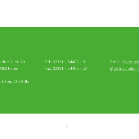
tion
arker Allee 20
Tel.: 02381 – 54402 – 0
E-Mail:
friedens
9063 Hamm
Fax: 02381 – 54402 – 23
@gefr.schulen
30 bis 13.00 Uhr.
1