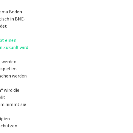
hema Boden
tisch in BNE-
ldet
ibt einen
n Zukunft wird
g werden
spiel im
aschen werden
“ wird die
Mit
em nimmt sie
ipien
aschützen