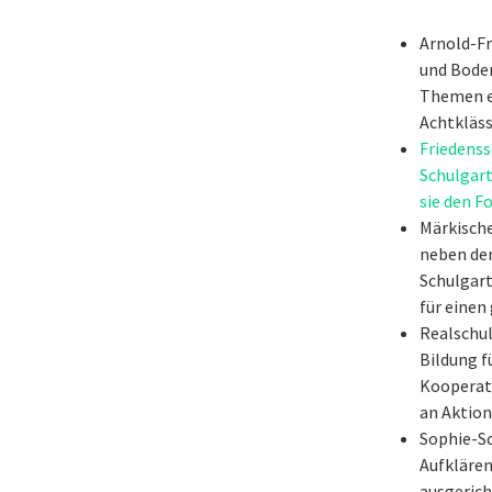
Arnold-F
und Boden
Themen ei
Achtkläss
Friedenss
Schulgart
sie den F
Märkisch
neben dem
Schulgar
für eine
Realschul
Bildung f
Kooperat
an Aktion
Sophie-Sc
Aufklären
ausgerich