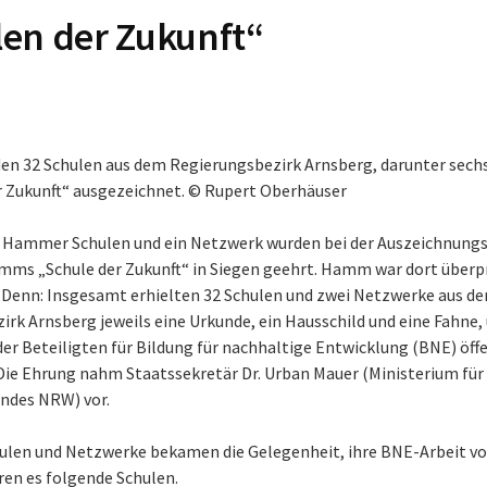
en der Zukunft“
den 32 Schulen aus dem Regierungsbezirk Arnsberg, darunter sec
er Zukunft“ ausgezeichnet. © Rupert Oberhäuser
 Hammer Schulen und ein Netzwerk wurden bei der Auszeichnungs
ms „Schule der Zukunft“ in Siegen geehrt. Hamm war dort überp
. Denn: Insgesamt erhielten 32 Schulen und zwei Netzwerke aus d
rk Arnsberg jeweils eine Urkunde, ein Hausschild und eine Fahne,
r Beteiligten für Bildung für nachhaltige Entwicklung (BNE) öffe
 Die Ehrung nahm Staatssekretär Dr. Urban Mauer (Ministerium für
andes NRW) vor.
ulen und Netzwerke bekamen die Gelegenheit, ihre BNE-Arbeit vo
n es folgende Schulen.