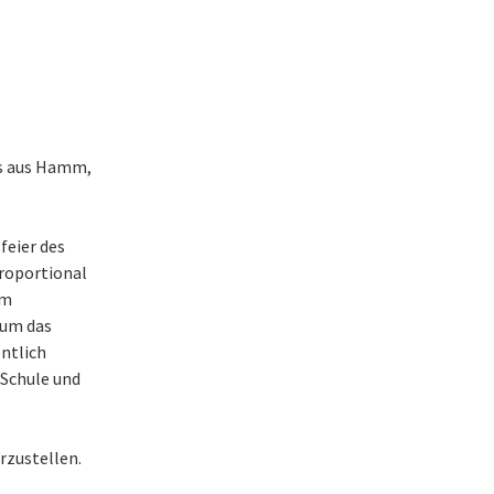
hs aus Hamm,
feier des
roportional
em
 um das
ntlich
 Schule und
rzustellen.