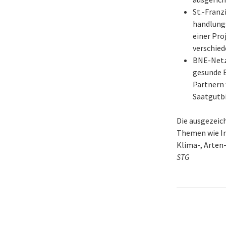
St.-Franz
handlungs
einer Pro
verschie
BNE-Netz
gesunde E
Partnern
Saatgutbi
Die ausgezeich
Themen wie In
Klima-, Arten
STG