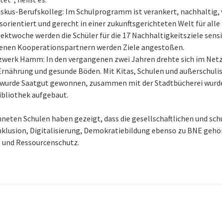
iskus-Berufskolleg: Im Schulprogramm ist verankert, nachhaltig, 
orientiert und gerecht in einer zukunftsgerichteten Welt für alle 
jektwoche werden die Schüler für die 17 Nachhaltigkeitsziele sensib
denen Kooperationspartnern werden Ziele angestoßen.
werk Hamm: In den vergangenen zwei Jahren drehte sich im Netz
rnährung und gesunde Böden. Mit Kitas, Schulen und außerschuli
 wurde Saatgut gewonnen, zusammen mit der Stadtbücherei wurde
bliothek aufgebaut.
neten Schulen haben gezeigt, dass die gesellschaftlichen und sch
klusion, Digitalisierung, Demokratiebildung ebenso zu BNE gehö
- und Ressourcenschutz.