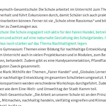
reymuth-Gesamtschule: Die Schule arbeitet im Unterricht zum T
erhalt und führt Exkursionen durch, damit Schüler sich auch prak
narbeiten können. Ferner ist sie „Schule ohne Rassismus“ und bi
ler zu Zweitzeugen aus.
chule: Die Schule engagiert sich aktiv für den fairen Handel, betre
en und achtet auf eine naturnahe Gestaltung des Schulgeländes. I
okus noch stärker auf das Thema Nachhaltigkeit legen.
es Gymnasium: Themen einer Bildung für nachhaltige Entwicklun
 Unterricht auch in vielen Projektkursen und in Modulen, zum Bei
ten, behandelt. Zudem gibt es eine Handysammelaktion, Pfandfl
n guten Zweck gesammelt.
e Mark: Mithilfe der Themen „Fairer Handel“ und „Globales Lernen
ür nachhaltige Entwicklung im gesamten Schulleben umgesetzt. 
ionspartnern werden verschiedene Workshops durchgeführt. Zud
en wie dem Eine-Welt- und Umwelttag der Stadt Hamm teil.
holl-Gesamtschule: „Die Arbeit an unserer Schule ist an den Prinz
, Mitmachen, nachhaltig handeln, vielfältig eingreifen und Klim
tet“, heißt es.