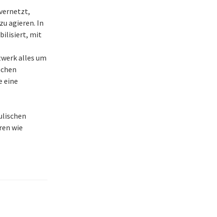
vernetzt,
zu agieren. In
ilisiert, mit
werk alles um
schen
 eine
ulischen
ren wie