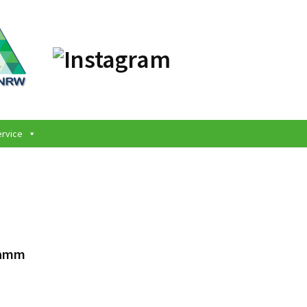
ervice
Hamm