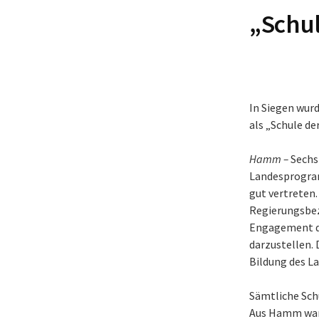
„Schul
In Siegen wur
als „Schule d
Hamm –
Sechs
Landesprogram
gut vertreten
Regierungsbezi
Engagement de
darzustellen.
Bildung des L
Sämtliche Sch
Aus Hamm ware