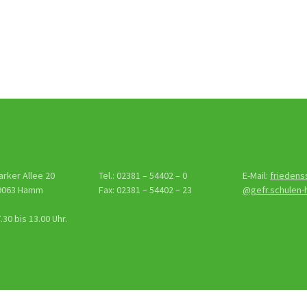
gs-
tion
arker Allee 20
Tel.: 02381 – 54402 – 0
E-Mail:
friedens
9063 Hamm
Fax: 02381 – 54402 – 23
@gefr.schulen
30 bis 13.00 Uhr.