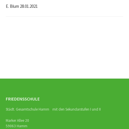
E. Blum 28.01.2021
Beitrags-
Navigation
FRIEDENSSCHULE
Städt. Gesamtschule Hamm mit den Sekundarstufen I und II
Marker Allee 20
59063 Hamm