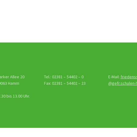
gs-
tion
arker Allee 20
Tel.: 02381 – 54402 – 0
E-Mail:
friedens
9063 Hamm
Fax: 02381 – 54402 – 23
@gefr.schulen
30 bis 13.00 Uhr.