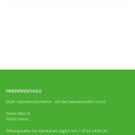
Beitrags-
Navigation
FRIEDENSSCHULE
Städt. Gesamtschule Hamm mit den Sekundarstufen I und II
Marker Allee 20
59063 Hamm
Öffnungszeiten des Sekretariats: täglich von 7:30 bis 14:00 Uhr.