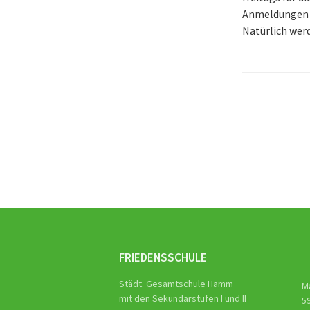
Anmeldungen d
Natürlich wer
Beitra
Naviga
FRIEDENSSCHULE
Städt. Gesamtschule Hamm
M
mit den Sekundarstufen I und II
5