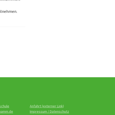
eilnehmen.
schule
Anfahrt (externer Link)
-hamm.de
Impressum / Datenschutz