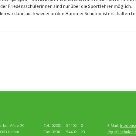
er Friedensschülerinnen sind nur über die Sportlehrer möglich.
den wir dann auch wieder an den Hammer Schulmeisterschaften t
gs-
tion
arker Allee 20
Tel.: 02381 – 54402 – 0
E-Mail:
friedens
9063 Hamm
Fax: 02381 – 54402 – 23
@gefr.schulen