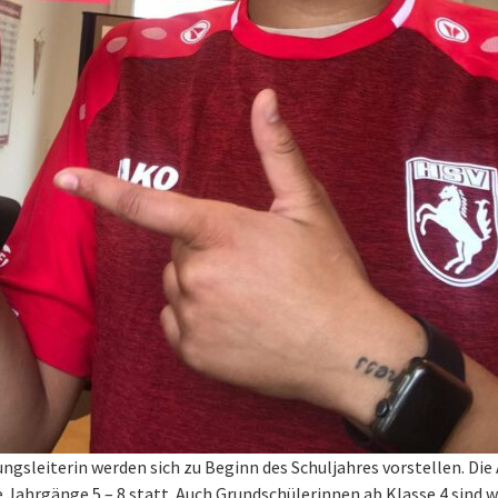
ngsleiterin werden sich zu Beginn des Schuljahres vorstellen. Die
ie Jahrgänge 5 – 8 statt. Auch Grundschülerinnen ab Klasse 4 sind