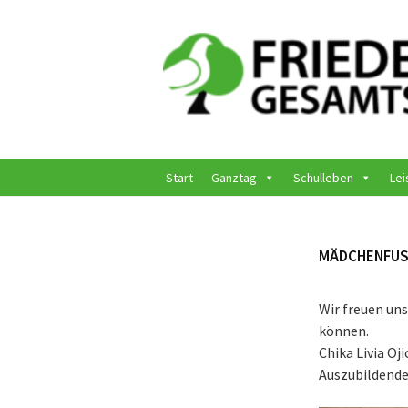
Springe
zum
Inhalt
Start
Ganztag
Schulleben
Lei
MÄDCHENFUSS
Wir freuen un
können.
Chika Livia Oj
Auszubildende