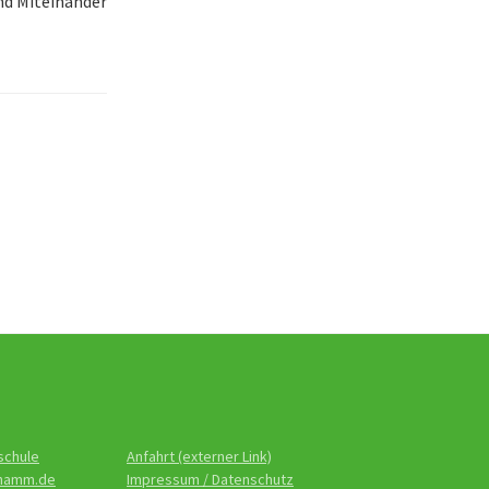
nd Miteinander
schule
Anfahrt (externer Link)
-hamm.de
Impressum / Datenschutz