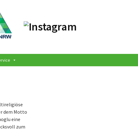
ervice
tireligiöse
ter dem Motto
noglu eine
ucksvoll zum