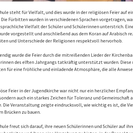
hule steht für Vielfalt, und dies wurde in der religiösen Feier auf e
 Die Fürbitten wurden in verschiedenen Sprachen vorgetragen, was
 sprachliche Vielfalt der Schüler und Schülerinnen unterstrich. Ei
wurde vorgestellt und anschließend aus dem Koran auf Arabisch rez
en und Unterschiede der Religionen respektvoll hervorhob.
ndig wurde die Feier durch die mitreißenden Lieder der Kirchenba
rinnen des elften Jahrgangs tatkräftig unterstützt wurden. Diese
ten für eine fröhliche und einladende Atmosphäre, die alle Anwes
iöse Feier in der Jugendkirche war nicht nur ein herzlicher Empfan
 sondern auch ein starkes Zeichen für Toleranz und Gemeinschaft a
 Die Veranstaltung zeigte eindrucksvoll, wie wichtig es ist, die Vie
m Brücken zu bauen.
hule freut sich darauf, ihre neuen Schülerinnen und Schüler auf ih