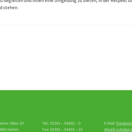
u begleiten und ihnen eine Umgebung zu bieten, in der Respekt u
d stehen.
gs-
tion
arker Allee 20
Tel.: 02381 – 54402 – 0
E-Mail:
friedens
9063 Hamm
Fax: 02381 – 54402 – 23
@gefr.schulen