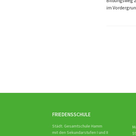
Bildungsweg z
im Vordergrun
Beitra
Naviga
FRIEDENSSCHULE
Städt. Gesamtschule Hamm
M
mit den Sekundarstufen I und II
5