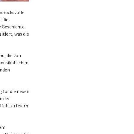
indrucksvolle
 die
ne Geschichte
itiert, was die
nd, die von
 musikalischen
enden
g für die neuen
n der
lfalt zu feiern
rem