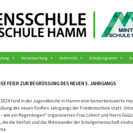
stung
Verantwortung
Unterricht
Schulprogramm
S
ÖSE FEIER ZUR BEGRÜSSUNG DES NEUEN 5. JAHRGANGS
 2024 fand in der Jugendkirche in Hamm eine bemerkenswerte mul
rüßung des neuen fünften Jahrgangs der Friedensschule statt. Un
t – wie ein Regenbogen“ organisierten Frau Löbert und Herrn Gülü
 die die Vielfalt und das Miteinander der Schulgemeinschaft eindr
hte.