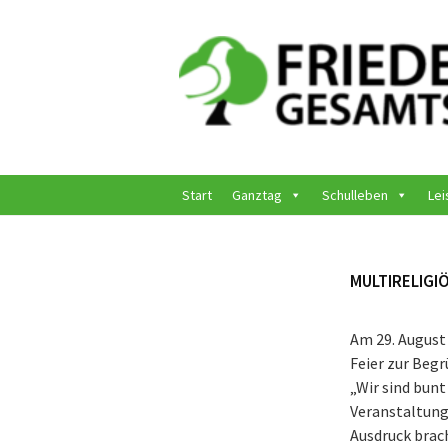
Springe
zum
Inhalt
Start
Ganztag
Schulleben
Lei
MULTIRELIGI
Am 29. August
Feier zur Beg
„Wir sind bun
Veranstaltung,
Ausdruck brac