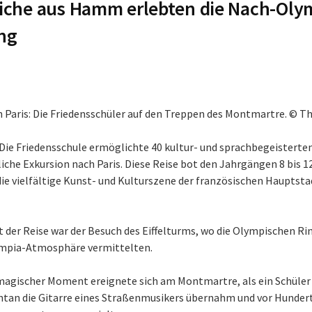
iche aus Hamm erlebten die Nach-Oly
ng
n Paris: Die Friedensschüler auf den Treppen des Montmartre. © T
Die Friedensschule ermöglichte 40 kultur- und sprachbegeisterten
he Exkursion nach Paris. Diese Reise bot den Jahrgängen 8 bis 12
die vielfältige Kunst- und Kulturszene der französischen Hauptst
 der Reise war der Besuch des Eiffelturms, wo die Olympischen Ri
ympia-Atmosphäre vermittelten.
magischer Moment ereignete sich am Montmartre, als ein Schüler 
tan die Gitarre eines Straßenmusikers übernahm und vor Hunder