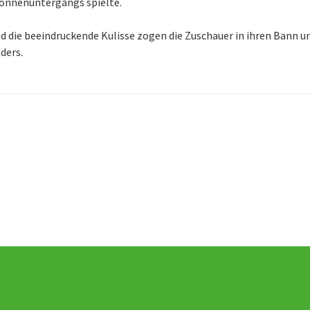
onnenuntergangs spielte.
nd die beeindruckende Kulisse zogen die Zuschauer in ihren Bann 
ders.
gs-
tion