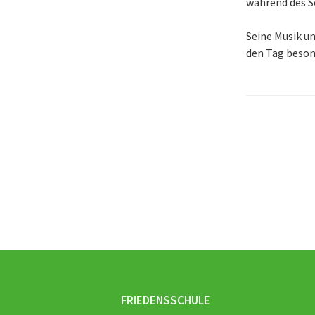
während des S
Seine Musik u
den Tag beson
Beitra
Naviga
FRIEDENSSCHULE