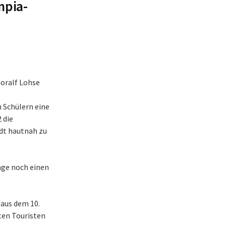
mpia-
horalf Lohse
 Schülern eine
 die
adt hautnah zu
nge noch einen
aus dem 10.
ten Touristen