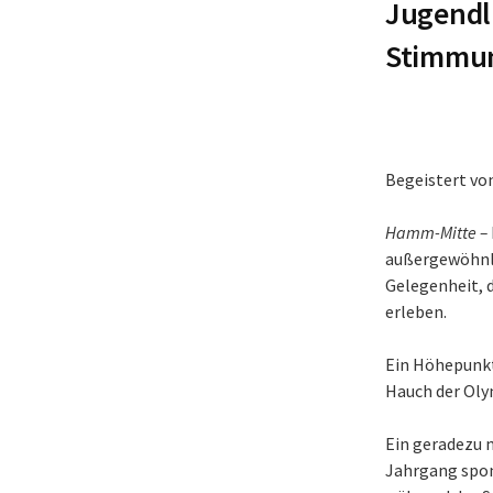
Jugendl
Stimmu
Begeistert vo
Hamm-Mitte –
außergewöhnlic
Gelegenheit, 
erleben.
Ein Höhepunkt
Hauch der Ol
Ein geradezu 
Jahrgang spon