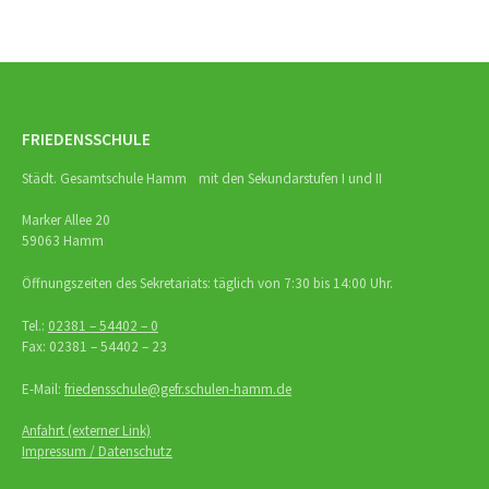
FRIEDENSSCHULE
Städt. Gesamtschule Hamm mit den Sekundarstufen I und II
Marker Allee 20
59063 Hamm
Öffnungszeiten des Sekretariats: täglich von 7:30 bis 14:00 Uhr.
Tel.:
02381 – 54402 – 0
Fax: 02381 – 54402 – 23
E-Mail:
friedensschule@gefr.schulen-hamm.de
Anfahrt (externer Link)
Impressum / Datenschutz