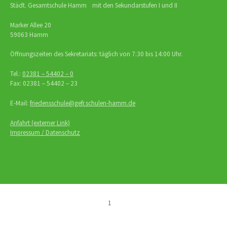
Städt. Gesamtschule Hamm mit den Sekundarstufen I und II
Marker Allee 20
59063 Hamm
Öffnungszeiten des Sekretariats: täglich von 7:30 bis 14:00 Uhr.
Tel.:
02381 – 54402 – 0
Fax: 02381 – 54402 – 23
E-Mail:
friedensschule@gefr.schulen-hamm.de
Anfahrt (externer Link)
Impressum / Datenschutz
1