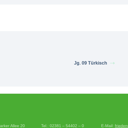
Jg. 09 Türkisch
arker Allee 20
Tel.: 02381 – 54402 – 0
E-Mail:
frieden