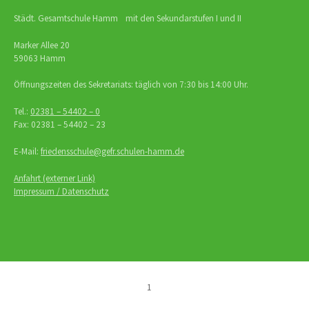
Städt. Gesamtschule Hamm mit den Sekundarstufen I und II
Marker Allee 20
59063 Hamm
Öffnungszeiten des Sekretariats: täglich von 7:30 bis 14:00 Uhr.
Tel.:
02381 – 54402 – 0
Fax: 02381 – 54402 – 23
E-Mail:
friedensschule@gefr.schulen-hamm.de
Anfahrt (externer Link)
Impressum / Datenschutz
1