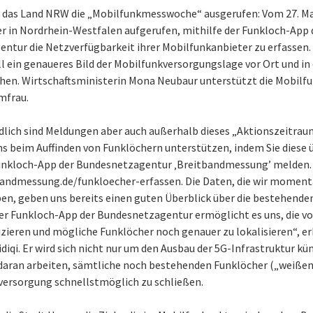
das Land NRW die „Mobilfunkmesswoche“ ausgerufen: Vom 27. Mai 
er in Nordrhein-Westfalen aufgerufen, mithilfe der Funkloch-App 
ntur die Netzverfügbarkeit ihrer Mobilfunkanbieter zu erfassen. 
 ein genaueres Bild der Mobilfunkversorgungslage vor Ort und in 
hen. Wirtschaftsministerin Mona Neubaur unterstützt die Mobi
mfrau.
dlich sind Meldungen aber auch außerhalb dieses „Aktionszeitrau
s beim Auffinden von Funklöchern unterstützen, indem Sie diese ü
unkloch-App der Bundesnetzagentur ‚Breitbandmessung’ melden.
bandmessung.de/funkloecher-erfassen. Die Daten, die wir moment
en, geben uns bereits einen guten Überblick über die bestehende
er Funkloch-App der Bundesnetzagentur ermöglicht es uns, die v
izieren und mögliche Funklöcher noch genauer zu lokalisieren“, er
diqi. Er wird sich nicht nur um den Ausbau der 5G-Infrastruktur k
daran arbeiten, sämtliche noch bestehenden Funklöcher („weißen 
versorgung schnellstmöglich zu schließen.