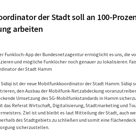
ordinator der Stadt soll an 100-Prozen
ung arbeiten
er Funkloch-App der Bundesnetzagentur ermöglicht es uns, die v
izieren und mögliche Funklöcher noch genauer zu lokalisieren. Fais
rdinator der Stadt Hamm
l Sidiqi ist der neue Mobilfunkkoordinator der Stadt Hamm. Sidiqi so
trieren, den Ausbau der Mobilfunk-Netzabdeckung voranzutreibe
eckende Umsetzung des 5G-Mobilfunkstandards in Hamm sicherzus
t das Referat Wirtschaft, Digitalisierung, Stadtmarketing und Tou
meisters. Ziel ist und bleibt es laut Mitteilung der Stadt, auch we
nerhalb des Stadtgebiets zu schließen und somit eine flächendec
orgung sicherzustellen.