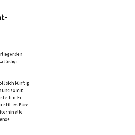
t-
orliegenden
al Sidiqi
ll sich künftig
n und somit
tellen. Er
ristik im Büro
iterhin alle
kende