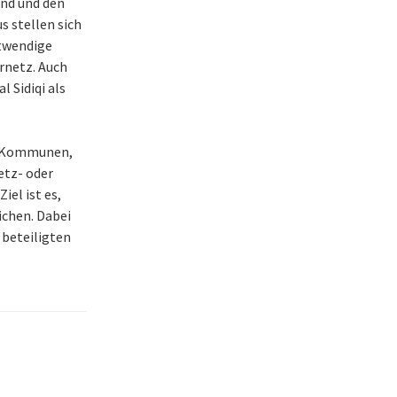
und und den
 stellen sich
otwendige
rnetz. Auch
 Sidiqi als
en Kommunen,
etz- oder
el ist es,
chen. Dabei
 beteiligten