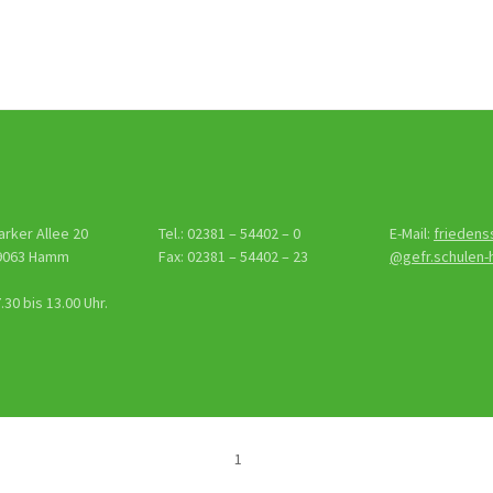
tion
arker Allee 20
Tel.: 02381 – 54402 – 0
E-Mail:
friedens
9063 Hamm
Fax: 02381 – 54402 – 23
@gefr.schulen
30 bis 13.00 Uhr.
1