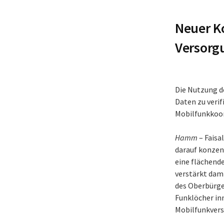
Neuer Ko
Versorg
Die Nutzung d
Daten zu verif
Mobilfunkkoo
Hamm
– Faisa
darauf konzen
eine flächend
verstärkt dami
des Oberbürger
Funklöcher in
Mobilfunkvers