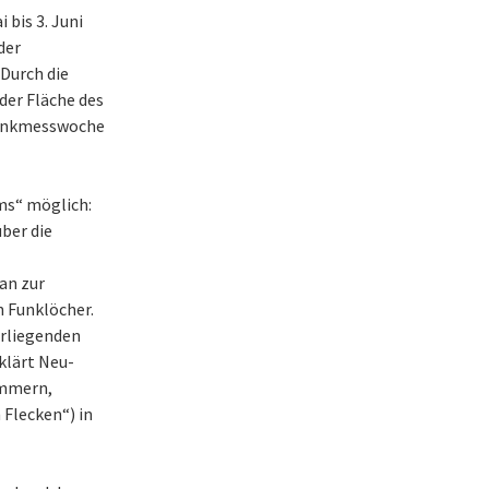
bis 3. Juni
der
Durch die
der Fläche des
lfunkmesswoche
ms“ möglich:
ber die
an zur
n Funklöcher.
orliegenden
klärt Neu-
ümmern,
Flecken“) in