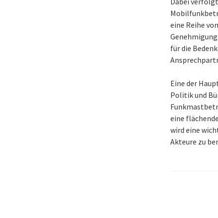
Dabei verfolg
Mobilfunkbetr
eine Reihe vo
Genehmigungsv
für die Bedenk
Ansprechpartn
Eine der Haup
Politik und Bü
Funkmastbetrei
eine flächend
wird eine wich
Akteure zu be
Beitra