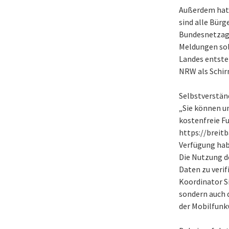
Außerdem hat 
sind alle Bürg
Bundesnetzage
Meldungen soll
Landes entste
NRW als Schir
Selbstverstän
„Sie können un
kostenfreie F
https://breit
Verfügung hab
Die Nutzung d
Daten zu verif
Koordinator Si
sondern auch 
der Mobilfunk