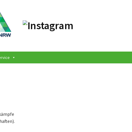
ervice
tkämpfe
aften).