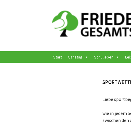
Springe
zum
Inhalt
Start
Ganztag
Schulleben
Lei
SPORTWETTK
Liebe sportbe
wie in jedem S
zwischen den 