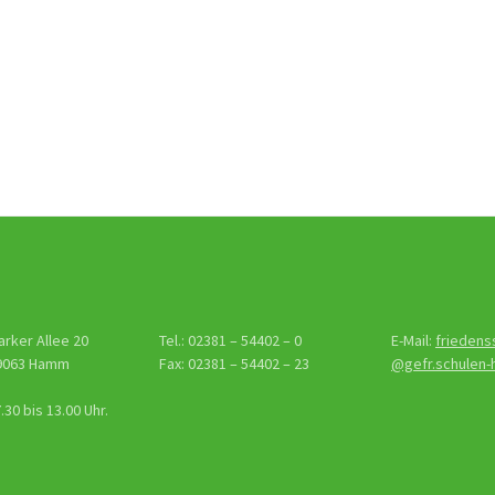
gs-
tion
arker Allee 20
Tel.: 02381 – 54402 – 0
E-Mail:
friedens
9063 Hamm
Fax: 02381 – 54402 – 23
@gefr.schulen
30 bis 13.00 Uhr.