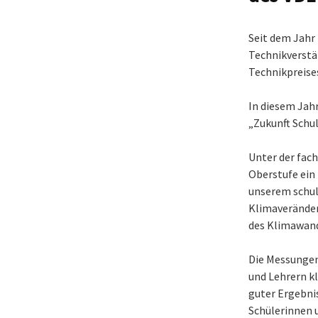
Seit dem Jahr 
Technikverstä
Technikpreise
In diesem Jahr
„Zukunft Schu
Unter der fach
Oberstufe ein
unserem schul
Klimaveränder
des Klimawand
Die Messungen
und Lehrern k
guter Ergebnis
Schülerinnen 