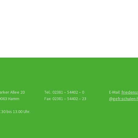
gs-
tion
arker Allee 20
Tel.: 02381 – 54402 – 0
E-Mail:
friedens
9063 Hamm
Fax: 02381 – 54402 – 23
@gefr.schulen
30 bis 13.00 Uhr.