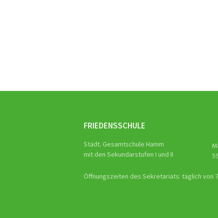
Beitra
Naviga
FRIEDENSSCHULE
Städt. Gesamtschule Hamm
M
mit den Sekundarstufen I und II
5
Öffnungszeiten des Sekretariats: täglich von 7.