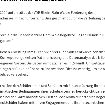
2004 unterstützt der VDE Rhein-Ruhr e.V. die Förderung des
ndnisses im Fachunterricht. Dies geschieht durch die Verleihung 
s.
 erhielt die Friedensschule Hamm die begehrte Siegerurkunde für 
lgarten“.
lichen Anleitung ihres Techniklehrers Jan Sauer entwickelten die 
 Konzept zur gezielten Datenerhebung und Datenanalyse des Mikr
eigenen Garten. Die Daten ermöglichen es in Zukunft, Umweltau
ungen auf lokaler Ebene zu überwachen. Dies ist wichtig, um die
els zu verstehen.
 helfen den Schülerinnen und Schülern mit Unterstützung ihrer 
limatischen Bedingungen ihres Schulgartens zu berücksichtigen z
se bei der Gartenarbeit. Schulleiter Leon Moka äußerte sich begei
und Schüler haben mit ihrem Engagement und ihrem technischen 