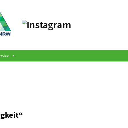
ervice
igkeit“