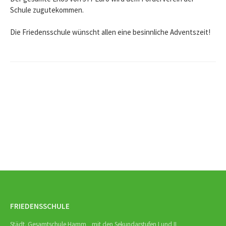
Schule zugutekommen.
Die Friedensschule wünscht allen eine besinnliche Adventszeit!
Beitrags-
Navigation
FRIEDENSSCHULE
Städt. Gesamtschule Hamm mit den Sekundarstufen I und II