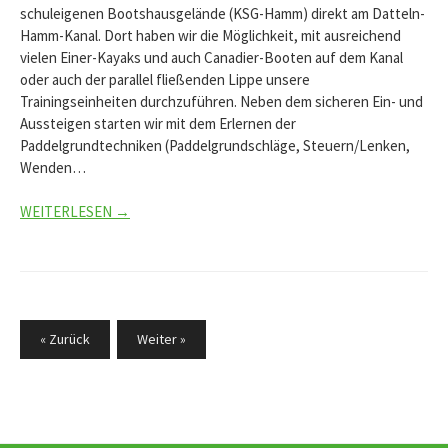
schuleigenen Bootshausgelände (KSG-Hamm) direkt am Datteln-
Hamm-Kanal. Dort haben wir die Möglichkeit, mit ausreichend
vielen Einer-Kayaks und auch Canadier-Booten auf dem Kanal
oder auch der parallel fließenden Lippe unsere
Trainingseinheiten durchzuführen. Neben dem sicheren Ein- und
Aussteigen starten wir mit dem Erlernen der
Paddelgrundtechniken (Paddelgrundschläge, Steuern/Lenken,
Wenden…
WEITERLESEN →
Seitennummerierung
« Zurück
Weiter »
der
Beiträge