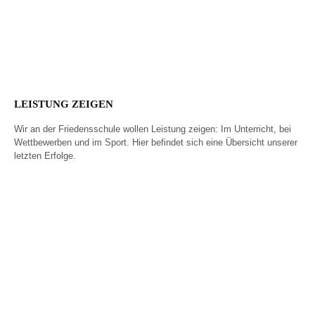
Wider das Vergessen
Anerkennungsfeier
2025
LEISTUNG ZEIGEN
Wir an der Friedensschule wollen Leistung zeigen: Im Unterricht, bei
Wettbewerben und im Sport. Hier befindet sich eine Übersicht unserer
letzten Erfolge.
Unser bester
BIG Challenge – so
Abiturient 2026
viele wie noch nie!