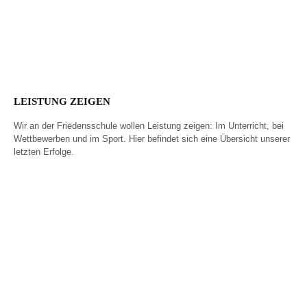
Wider das Vergessen
Anerkennungsfeier
2025
LEISTUNG ZEIGEN
Wir an der Friedensschule wollen Leistung zeigen: Im Unterricht, bei
Wettbewerben und im Sport. Hier befindet sich eine Übersicht unserer
letzten Erfolge.
Unser bester
BIG Challenge – so
Abiturient 2026
viele wie noch nie!