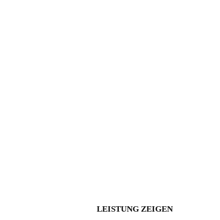
Ausdruck
Wider das Vergessen
Anerkennungsfeier
2025
LEISTUNG ZEIGEN