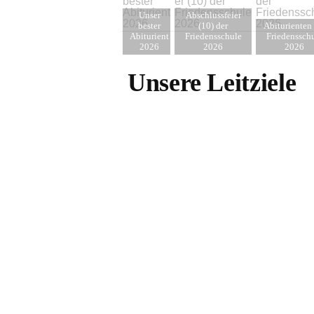
Unser
Abschlussfeier
bester
(10) der
Abiturienten 
Abiturient
Friedensschule
Friedenssch
2026
2026
2026
Unsere Leitziele
Wir besiegeln unsere
Bildungspartnerschaft
mit dem Maxipark