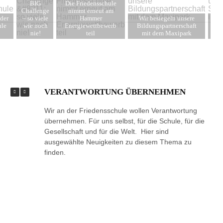
BIG
Die Friedensschule
Challenge
nimmt erneut am
der
– so viele
Hammer
Wir besiegeln unsere
Fr
ule
wie noch
Energiewettbewerb
Bildungspartnerschaft
den
nie!
teil
mit dem Maxipark
VERANTWORTUNG ÜBERNEHMEN
Wir an der Friedensschule wollen Verantwortung
übernehmen. Für uns selbst, für die Schule, für die
Gesellschaft und für die Welt. Hier sind
ausgewählte Neuigkeiten zu diesem Thema zu
finden.