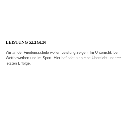
Wider das Vergessen
Anerkennungsfeier
2025
LEISTUNG ZEIGEN
Wir an der Friedensschule wollen Leistung zeigen: Im Unterricht, bei
Wettbewerben und im Sport. Hier befindet sich eine Übersicht unserer
letzten Erfolge.
Unser bester
BIG Challenge – so
Abiturient 2026
viele wie noch nie!