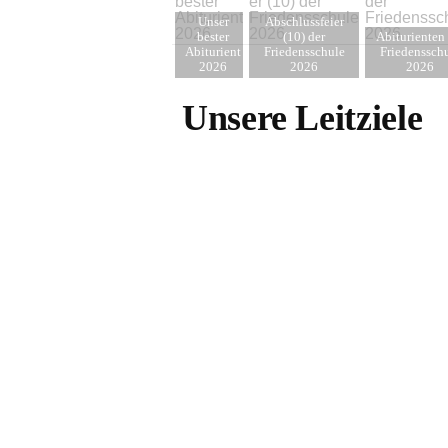
Unser
Abschlussfeier
bester
(10) der
Abiturienten 
Abiturient
Friedensschule
Friedenssch
2026
2026
2026
Unsere Leitziele
Wir besiegeln unsere
Bildungspartnerschaft
mit dem Maxipark