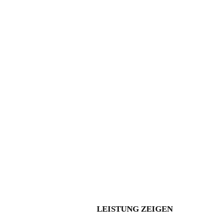
Ausdruck
Wider das Vergessen
Anerkennungsfeier
2025
LEISTUNG ZEIGEN