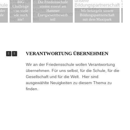
BIG
Die Friedensschule
Challenge
nimmt erneut am
der
– so viele
Hammer
Wir besiegeln unsere
Fr
ule
wie noch
Energiewettbewerb
Bildungspartnerschaft
den
nie!
teil
mit dem Maxipark
VERANTWORTUNG ÜBERNEHMEN
Wir an der Friedensschule wollen Verantwortung
übernehmen. Für uns selbst, für die Schule, für die
Gesellschaft und für die Welt. Hier sind
ausgewählte Neuigkeiten zu diesem Thema zu
finden.