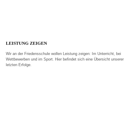
Wider das Vergessen
Anerkennungsfeier
2025
LEISTUNG ZEIGEN
Wir an der Friedensschule wollen Leistung zeigen: Im Unterricht, bei
Wettbewerben und im Sport. Hier befindet sich eine Übersicht unserer
letzten Erfolge.
Unser bester
BIG Challenge – so
Abiturient 2026
viele wie noch nie!